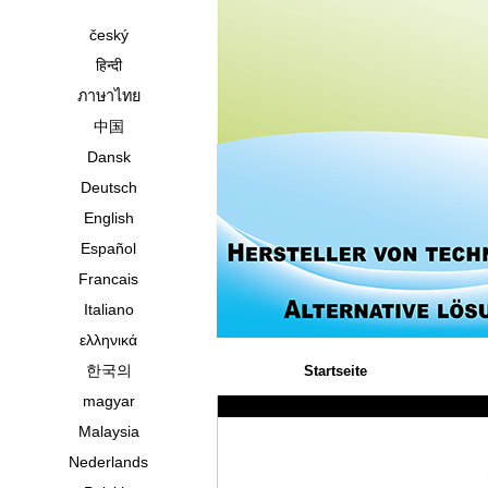
český
हिन्दी
ภาษาไทย
中国
Dansk
Deutsch
English
Español
Francais
Italiano
ελληνικά
한국의
Startseite
magyar
Malaysia
Nederlands