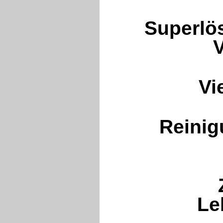
Superlös
Vi
Reinig
Z
Le