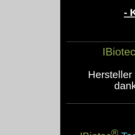
- 
IBiote
Herstelle
dank
®