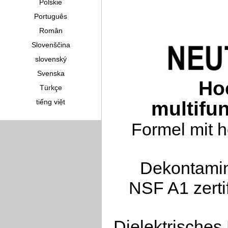
Polskie
Português
Român
Slovenščina
slovenský
Svenska
Ho
Türkçe
tiếng việt
multifu
Formel mit h
Dekontamin
NSF A1 zertif
Dielektrisches