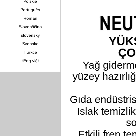
Polskie
Português
Român
Slovenščina
slovenský
YÜK
Svenska
ÇO
Türkçe
tiếng việt
Yağ giderm
yüzey hazırlı
Gıda endüstris
Islak temizli
so
Etkili fren te