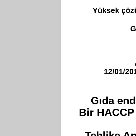
Yüksek çözü
G
12/01/20
Gıda end
Bir HACCP 
Tehlike An