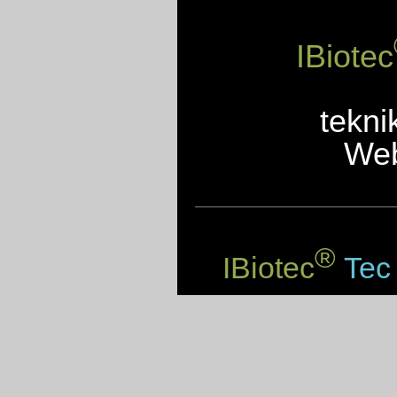
IBiotec
tekni
Web
®
IBiotec
Tec 