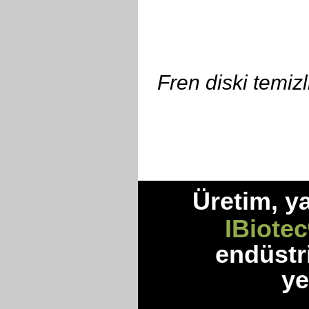
Fren diski temiz
Üretim, y
IBiotec
endüstr
ye