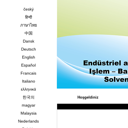
český
हिन्दी
ภาษาไทย
中国
Dansk
Deutsch
English
Español
Francais
Italiano
ελληνικά
한국의
Hoşgeldiniz
magyar
Malaysia
Nederlands