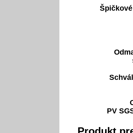
Špičkové
Odma
Schvál
PV SGS
Produkt pr