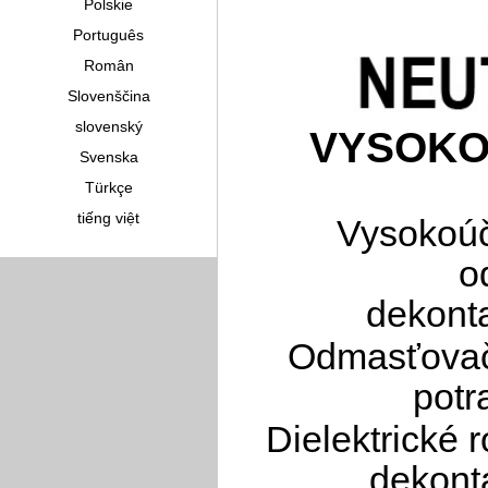
Polskie
Português
Român
Slovenščina
slovenský
VYSOKO
Svenska
Türkçe
tiếng việt
Vysokoúč
o
dekonta
Odmasťovač 
potr
Dielektrické 
dekont