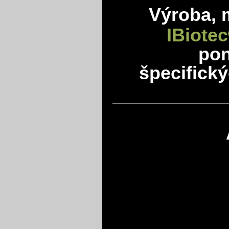
Výroba, 
IBiotec
po
špecifick