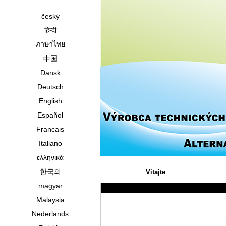
český
हिन्दी
ภาษาไทย
中国
Dansk
Deutsch
English
Español
Francais
Italiano
ελληνικά
한국의
Vitajte
magyar
Malaysia
Nederlands