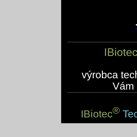
IBiote
výrobca tec
Vám 
®
IBiotec
Tec