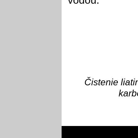
vodou.
Čistenie lia
karb