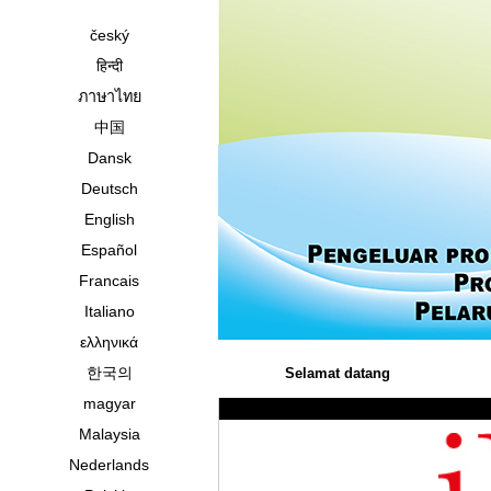
český
हिन्दी
ภาษาไทย
中国
Dansk
Deutsch
English
Español
Francais
Italiano
ελληνικά
한국의
Selamat datang
magyar
Malaysia
Nederlands