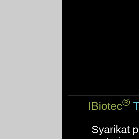
®
IBiotec
T
Syarikat p