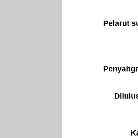
Pelarut 
Penyahgr
Dilulu
K