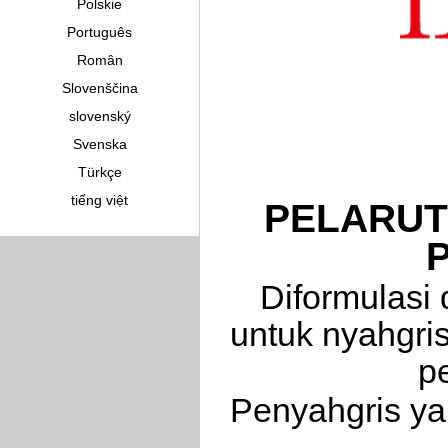
Polskie
Português
Român
Slovenščina
slovenský
Svenska
Türkçe
tiếng việt
PELARUT
Diformulasi 
untuk nyahgri
p
Penyahgris ya