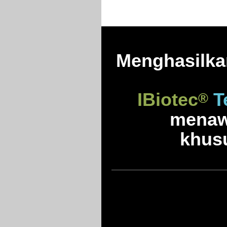
Menghasilka
IBiotec
Te
®
menaw
khusu