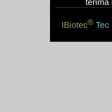
terima
®
IBiotec
Tec 