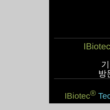
IBiote
기
방
®
IBiotec
Tec