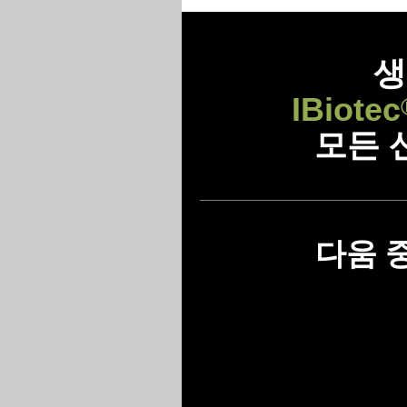
생
IBiotec
모든 
다움 