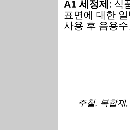
A1
세정제
: 
표면에 대한 일
사용 후 음용수
주철, 복합재