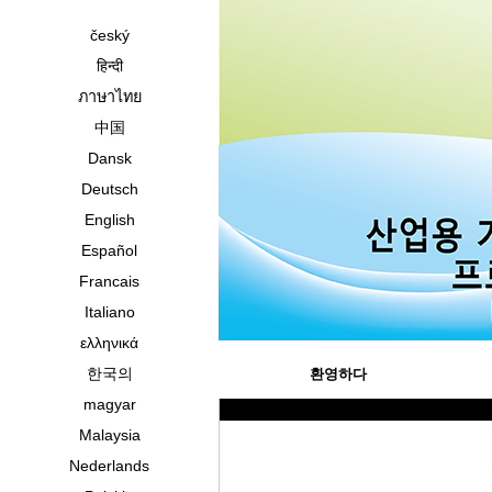
český
हिन्दी
ภาษาไทย
中国
Dansk
Deutsch
English
Español
Francais
Italiano
ελληνικά
한국의
환영하다
magyar
Malaysia
Nederlands