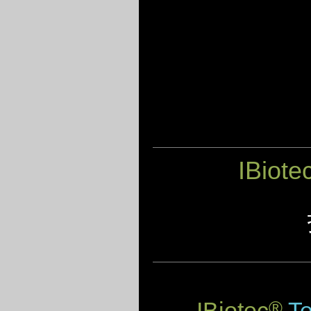
IBiote
IBiotec
Te
®