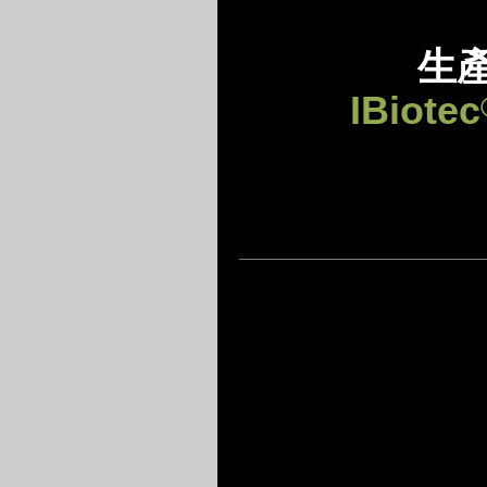
生
IBiotec