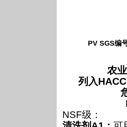
PV SGS编号
农业
列入
HACC
NSF级：
清洗剂
A1
：
可