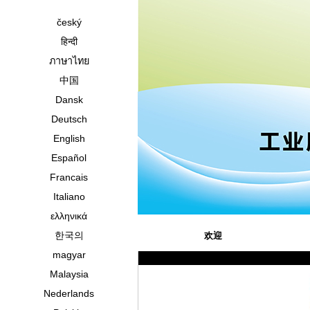
český
हिन्दी
ภาษาไทย
中国
Dansk
Deutsch
English
Español
Francais
Italiano
ελληνικά
한국의
欢迎
magyar
Malaysia
Nederlands