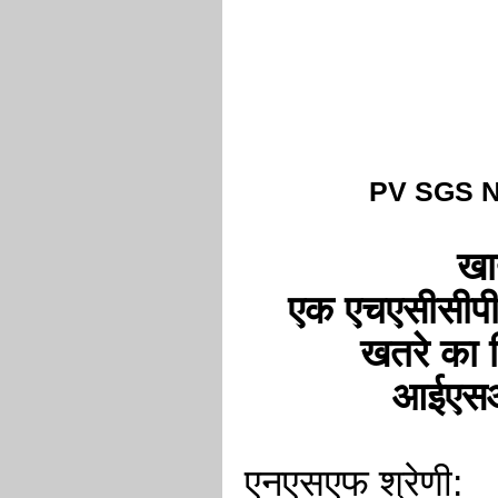
PV SGS No
खाद
एक एचएसीसीपी 
खतरे का व
आईएसओ 
एनएसएफ श्रेणी: