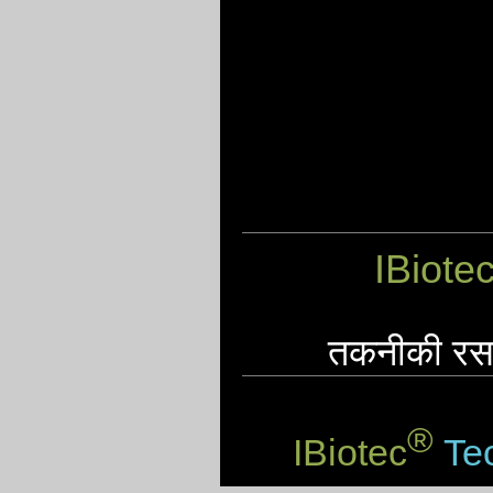
IBiote
तकनीकी रसाय
®
IBiotec
Tec