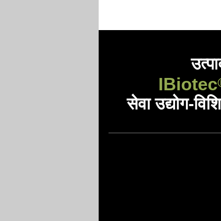
उत्प
IBiotec
सेवा उद्योग-विशि