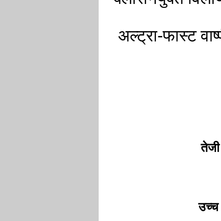
अल्ट्रा-फास्ट वा
तेजी
उच्च