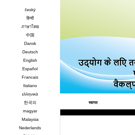
český
हिन्दी
ภาษาไทย
中国
Dansk
Deutsch
English
Español
Francais
Italiano
ελληνικά
한국의
स्वागत
magyar
Malaysia
Nederlands