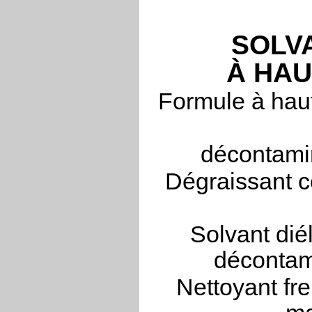
SOLV
À HA
Formule à haut
décontamin
Dégraissant c
Solvant dié
décontam
Nettoyant fre