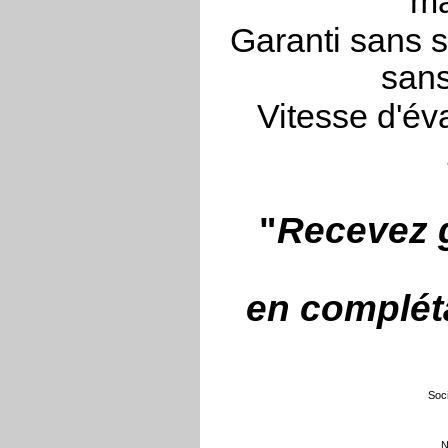
ma
Garanti sans s
sans
Vitesse d'év
"
Recevez g
en compléta
Soci
N