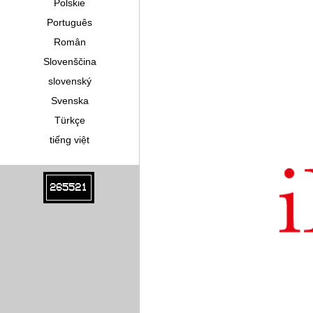
Polskie
Português
Român
Slovenščina
slovenský
Svenska
Türkçe
tiếng việt
265521