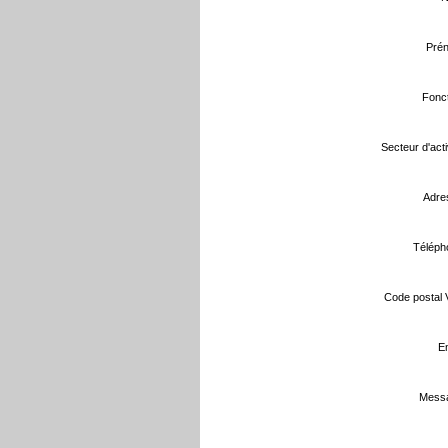
Prén
Fonct
Secteur d'activ
Adre
Téléph
Code postal Vi
Em
Messa