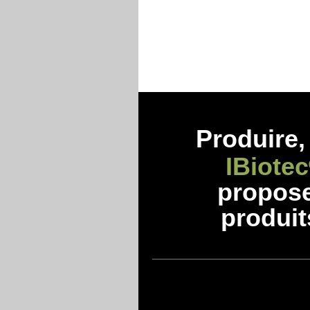
Produire, 
IBiotec
propos
produit