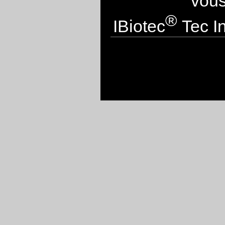
vous
®
IBiotec
Tec In