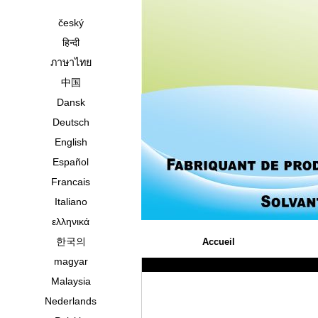
český
हिन्दी
ภาษาไทย
中国
Dansk
Deutsch
English
Español
Francais
Italiano
ελληνικά
한국의
Accueil
magyar
Malaysia
Nederlands