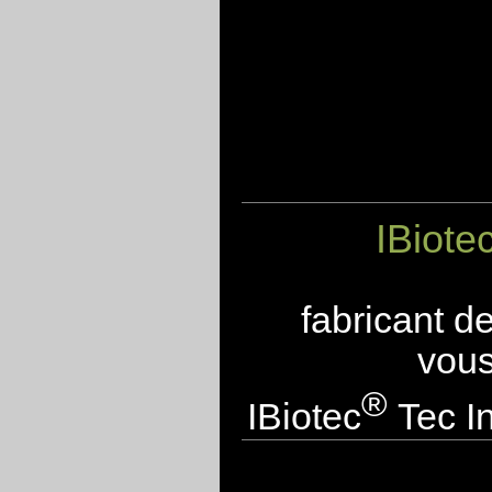
IBiote
fabricant d
vous
®
IBiotec
Tec In