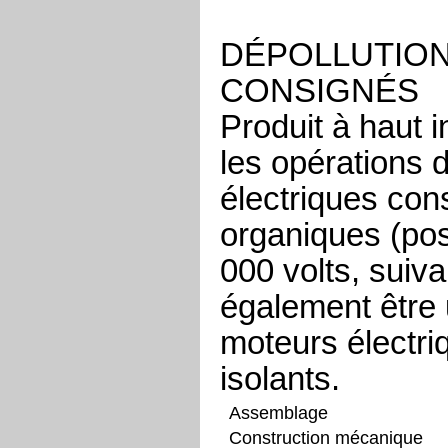
DÉPOLLUTION
CONSIGN
É
S
Produit à haut i
les opérations 
électriques con
organiques (po
000 volts, suiv
également être 
moteurs électriq
isolants.
Assemblage
Construction mécanique