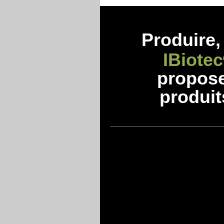
Produire, 
IBiotec
propos
produit