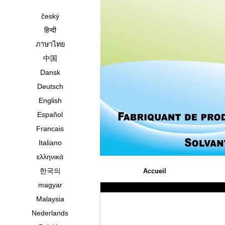
český
हिन्दी
ภาษาไทย
中国
Dansk
Deutsch
English
Español
Francais
Italiano
ελληνικά
한국의
Accueil
magyar
Malaysia
Nederlands