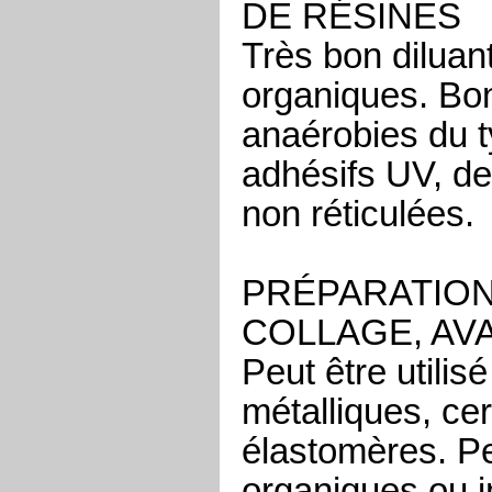
DE RÉSINES
Très bon diluan
organiques. Bon
anaérobies du t
adhésifs UV, de
non réticulées.
PRÉPARATION
COLLAGE, AV
Peut être utilis
métalliques, ce
élastomères. Pe
organiques ou i