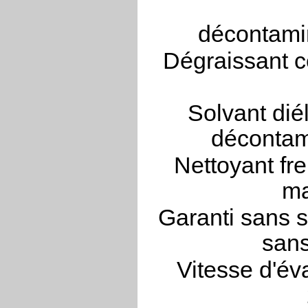
décontamin
Dégraissant c
Solvant dié
décontam
Nettoyant fre
ma
Garanti sans s
sans
Vitesse d'év