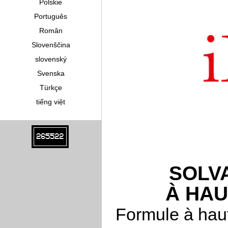
Polskie
Português
Român
Slovenščina
slovenský
Svenska
Türkçe
tiếng việt
265522
SOLV
À HA
Formule à haut