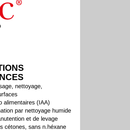
TIONS
ANCES
sage, nettoyage,
urfaces
o alimentaires (IAA)
nation par nettoyage humide
anutention et de levage
ns cétones, sans n.héxane