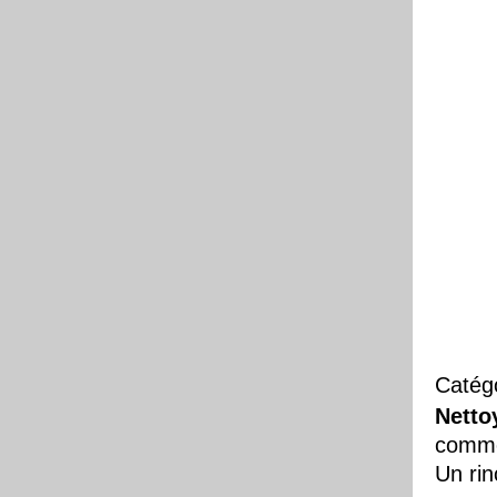
Catég
Netto
comme 
Un rin