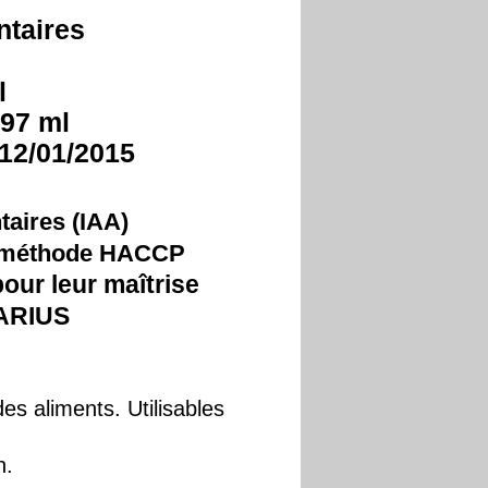
ntaires
l
397 ml
12/01/2015
taires (IAA)
e méthode HACCP
our leur maîtrise
ARIUS
des aliments. Utilisables
n.