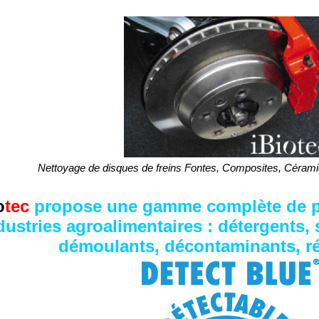
Nettoyage de disques de freins Fontes, Composites, Céram
o
tec
propose une gamme complète de p
dustries agroalimentaires : détergents, s
démoulants, décontaminants, r