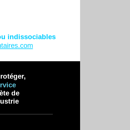
ou indissociables
ntaires.com
protéger,
rvice
ète de
ustrie