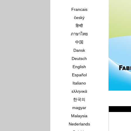
Francais
český
हिन्दी
ภาษาไทย
中国
Dansk
Deutsch
English
Español
Italiano
ελληνικά
한국의
magyar
Malaysia
Nederlands