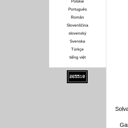
Polskie
Português
Român
Slovenščina
slovenský
Svenska
Türkçe
tiếng việt
265510
Solv
Gar